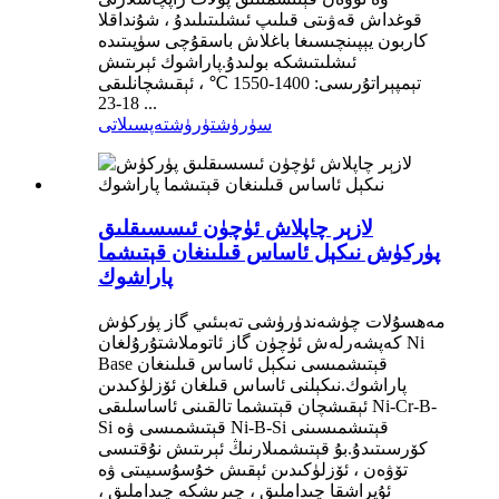
قوغداش قەۋىتى قىلىپ ئىشلىتىلىدۇ ، شۇنداقلا
كاربون يېپىنچىسىغا باغلاش باسقۇچى سۈپىتىدە
ئىشلىتىشكە بولىدۇ.پاراشوك ئېرىتىش
تېمپېراتۇرىسى: 1400-1550 ℃ ، ئېقىشچانلىقى
18-23 ...
سۈرۈشتۈرۈش
تەپسىلاتى
لازېر چاپلاش ئۈچۈن ئىسسىقلىق
پۈركۈش نىكېل ئاساس قىلىنغان قېتىشما
پاراشوك
مەھسۇلات چۈشەندۈرۈشى تەبىئىي گاز پۈركۈش
كەپشەرلەش ئۈچۈن گاز ئاتوملاشتۇرۇلغان Ni
Base قېتىشمىسى نىكېل ئاساس قىلىنغان
پاراشوك.نىكېلنى ئاساس قىلغان ئۆزلۈكىدىن
ئېقىشچان قېتىشما تالقىنى ئاساسلىقى Ni-Cr-B-
Si قېتىشمىسى ۋە Ni-B-Si قېتىشمىسىنى
كۆرسىتىدۇ.بۇ قېتىشمىلارنىڭ ئېرىتىش نۇقتىسى
تۆۋەن ، ئۆزلۈكىدىن ئېقىش خۇسۇسىيىتى ۋە
ئۇپراشقا چىداملىق ، چىرىشكە چىداملىق ،