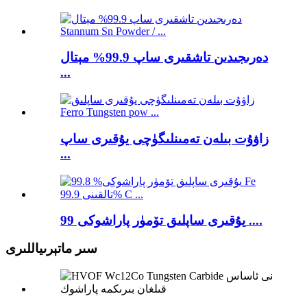
دەرىجىدىن تاشقىرى ساپ 99.9% مېتال
...
زاۋۇت بىلەن تەمىنلىگۈچى يۇقىرى ساپ
...
يۇقىرى ساپلىق تۆمۈر پاراشوكى 99 ....
سىر ماتېرىياللىرى