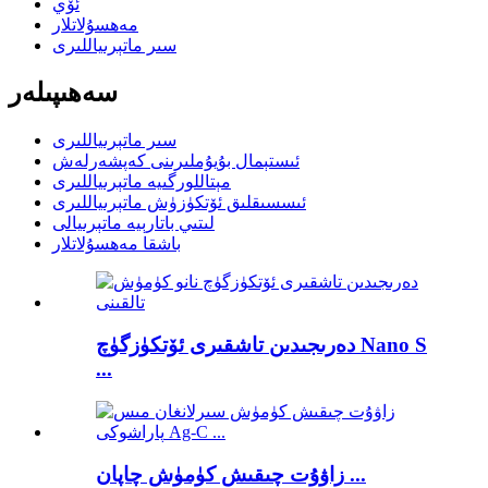
ئۆي
مەھسۇلاتلار
سىر ماتېرىياللىرى
سەھىپىلەر
سىر ماتېرىياللىرى
ئىستېمال بۇيۇملىرىنى كەپشەرلەش
مېتاللورگىيە ماتېرىياللىرى
ئىسسىقلىق ئۆتكۈزۈش ماتېرىياللىرى
لىتىي باتارېيە ماتېرىيالى
باشقا مەھسۇلاتلار
دەرىجىدىن تاشقىرى ئۆتكۈزگۈچ Nano S
...
زاۋۇت چىقىش كۈمۈش چاپان ...