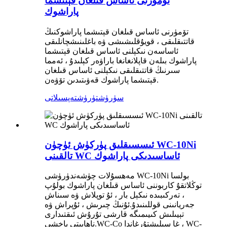
تۆمۈرنى ئاساس قىلغان قېتىشما
پاراشوك
تۆمۈرنى ئاساس قىلغان قېتىشما پاراشوكنىڭ
قاتتىقلىقى ، قويۇقلىشىشى ۋە باغلىنىشچانلىقى
ئاساسەن نىكېلنى ئاساس قىلغان قېتىشما
پاراشوك بىلەن قاپلانغانغا باراۋەر كېلىدۇ ، ئەمما
سىرنىڭ قاتتىقلىقى نىكېلنى ئاساس قىلغان
قېتىشما پاراشوك قەۋىتىدىن تۆۋەن.
سۈرۈشتۈرۈش
تەپسىلاتى
ئىسسىقلىق پۈركۈش ئۈچۈن WC-10Ni
تالقىنى WC ئاساسىدىكى پاراشوك
مەھسۇلات چۈشەندۈرۈشى WC-10Ni بولسا
توڭلاتقۇ كاربوننى ئاساس قىلغان پاراشوك بولۇپ
، تەركىبىدە نىكېل بار ، ئۇ توپلاش ۋە سىناش
جەريانىنى قوللىنىدۇ.ئۇنىڭ چىرىش ، ئۇپراش ۋە
تېيىلىش كىيىمىگە قارشى تۇرۇش ئىقتىدارى
ناھايىتى ياخشى.WC-Co غا سېلىشتۇرغاندا ، WC-