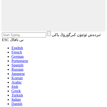
ئىزدەش ئۈچۈن كىرگۈزۈڭ ياكى
ESC نى تاقاڭ
English
French
German
Portuguese
Spanish
Russian
Japanese
Korean
Arabic
Irish
Greek
Turkish
Italian
Danish