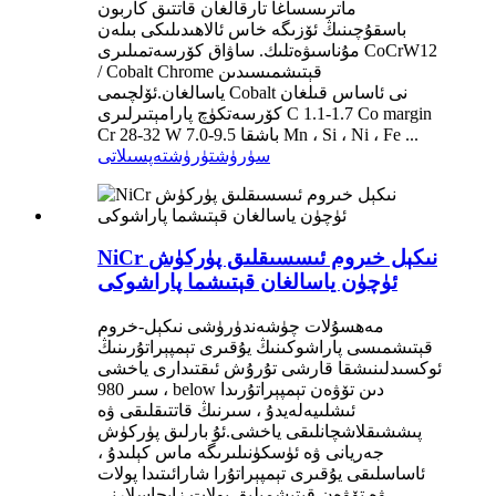
ماترىسساغا تارقالغان قاتتىق كاربون
باسقۇچىنىڭ ئۆزىگە خاس ئالاھىدىلىكى بىلەن
مۇناسىۋەتلىك. ساۋاق كۆرسەتمىلىرى CoCrW12
/ Cobalt Chrome قېتىشمىسىدىن
ياسالغان.ئۆلچىمى Cobalt نى ئاساس قىلغان
كۆرسەتكۈچ پارامېتىرلىرى C 1.1-1.7 Co margin
Cr 28-32 W 7.0-9.5 باشقا Mn ، Si ، Ni ، Fe ...
سۈرۈشتۈرۈش
تەپسىلاتى
NiCr نىكېل خىروم ئىسسىقلىق پۈركۈش
ئۈچۈن ياسالغان قېتىشما پاراشوكى
مەھسۇلات چۈشەندۈرۈشى نىكېل-خروم
قېتىشمىسى پاراشوكىنىڭ يۇقىرى تېمپېراتۇرىنىڭ
ئوكسىدلىنىشقا قارشى تۇرۇش ئىقتىدارى ياخشى
، سىر 980 below دىن تۆۋەن تېمپېراتۇرىدا
ئىشلىيەلەيدۇ ، سىرنىڭ قاتتىقلىقى ۋە
پىششىقلاشچانلىقى ياخشى.ئۇ بارلىق پۈركۈش
جەريانى ۋە ئۈسكۈنىلىرىگە ماس كېلىدۇ ،
ئاساسلىقى يۇقىرى تېمپېراتۇرا شارائىتىدا پولات
ۋە تۆۋەن قېتىشمىلىق پولات زاپچاسلارنى