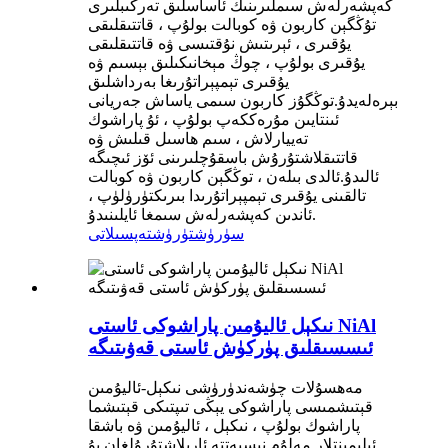
كەپشەرلەش سىملىرىنىڭ ئاساسلىق تەركىبلىرى
تۇڭگېن كاربون ۋە كوبالت بولۇپ ، قاتتىقلىقى
يۇقىرى ، ئېرىتىش نۇقتىسى ۋە قاتتىقلىقى
يۇقىرى بولۇپ ، چوڭ مېخانىكىلىق بېسىم ۋە
يۇقىرى تېمپېراتۇرىغا بەرداشلىق
بېرەلەيدۇ.توڭگۇز كاربون سىمى ياساش جەريانى
ئىنتايىن مۇرەككەپ بولۇپ ، ئۇ پاراشوك
تەييارلاش ، سىم ھاسىل قىلىش ۋە
قاتتىقلاشتۇرۇش باسقۇچلىرىنى ئۆز ئىچىگە
ئالىدۇ.ئالدى بىلەن ، توڭگېن كاربون ۋە كوبالت
تالقىنى يۇقىرى تېمپېراتۇرىدا بىرىكتۈرۈلۈپ ،
ئاندىن كەپشەرلەش سىمغا ئايلىنىدۇ.
سۈرۈشتۈرۈش
تەپسىلاتى
نىكېل ئاليۇمىن پاراشوكى ئاستى NiAl
ئىسسىقلىق پۈركۈش ئاستى قەۋىتىگە
مەھسۇلات چۈشەندۈرۈشى نىكېل-ئاليۇمىن
قېتىشمىسى پاراشوكى يېڭى تىپتىكى قېتىشما
پاراشوك بولۇپ ، نىكېل ، ئاليۇمىن ۋە باشقا
ئېلېمېنتلار مەلۇم نىسبەتتە ئارىلاشتۇرۇلغان.بۇ