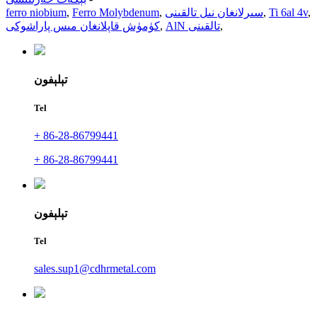
,
Ti 6al 4v
,
سىرلانغان نىل تالقىنى
,
Ferro Molybdenum
,
ferro niobium
,
AlN تالقىنى
,
كۈمۈش قاپلانغان مىس پاراشوكى
تېلېفون
Tel
+ 86-28-86799441
+ 86-28-86799441
تېلېفون
Tel
sales.sup1@cdhrmetal.com