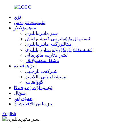
ئۆي
ئېلېمېنت ئىزدەش
مەھسۇلاتلار
سىر ماتېرىياللىرى
ئىستېمال بۇيۇملىرىنى كەپشەرلەش
مېتاللورگىيە ماتېرىياللىرى
ئىسسىقلىق ئۆتكۈزۈش ماتېرىياللىرى
لىتىي باتارېيە ماتېرىيالى
باشقا مەھسۇلاتلار
بىز ھەققىدە
شىركەت ئارخىپى
نېمىشقا بىزنى تاللايمىز
گۇۋاھنامە
ئۆسۈملۈك ۋە تېخنىكا
سوئال
خەۋەرلەر
بىز بىلەن ئالاقىلىشىڭ
English