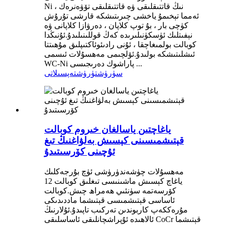
Ni نىڭ قاتتىقلىقى ۋە قاتتىقلىقى تۆۋەنرەك ،
ئەمما تېخىمۇ ياخشى چىرىتىشكە قارشى تۇرۇش
كۈچى بار ، بۇ توپ كلاپان ، دەرۋازا كلاپانى ۋە
نېفىتلىك ئۈسكۈنىلىرىدە كەڭ قوللىنىلىدۇ.ئۇنىڭدا
كوبالت بولمىغاچقا ، ئۇنى رادىئوئاكتىپلىق مۇھىتتا
ئىشلىتىشكە بولىدۇ.ئۆلچىمى مەھسۇلات ئىسمى
WC-Ni پاراشوك دەرىجىسى ...
سۈرۈشتۈرۈش
تەپسىلاتى
ياغاچتىن ياسالغان خىروم كوبالت
قېتىشمىسىنى كېسىش بەلۋاغنىڭ تىغ
ئۇچىنى كۆرسىتىدۇ
مەھسۇلات چۈشەندۈرۈشى ئۈچ بۇرجەكلىك
ياغاچ كېسىش ماشىنىسى تىغلىق كوبالت 12
كۆرسەتمە سۈنئىي ھەمراھ چىش.كوبالت
ئاساسى قېتىشمىسى قېتىشما ماددىدىكى
مۇرەككەپ كاربوندىن تەركىب تاپىدۇ.ئۇلارنىڭ
ئالاھىدە ئۇپراشچانلىقى ئاساسلىقى CoCr قېتىشما