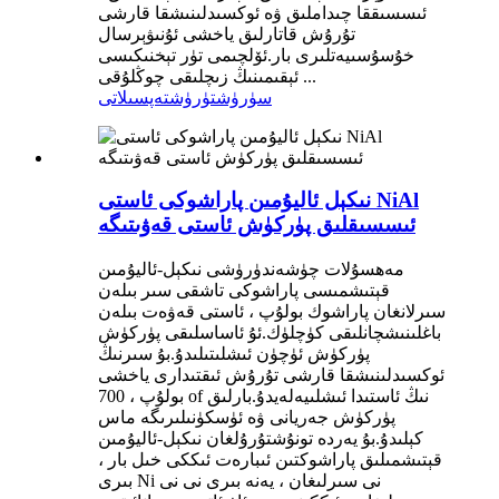
ئىسسىققا چىداملىق ۋە ئوكسىدلىنىشقا قارشى
تۇرۇش قاتارلىق ياخشى ئۇنىۋېرسال
خۇسۇسىيەتلىرى بار.ئۆلچىمى تۈر تېخنىكىسى
ئېقىمىنىڭ زىچلىقى چوڭلۇقى ...
سۈرۈشتۈرۈش
تەپسىلاتى
نىكېل ئاليۇمىن پاراشوكى ئاستى NiAl
ئىسسىقلىق پۈركۈش ئاستى قەۋىتىگە
مەھسۇلات چۈشەندۈرۈشى نىكېل-ئاليۇمىن
قېتىشمىسى پاراشوكى تاشقى سىر بىلەن
سىرلانغان پاراشوك بولۇپ ، ئاستى قەۋەت بىلەن
باغلىنىشچانلىقى كۈچلۈك.ئۇ ئاساسلىقى پۈركۈش
پۈركۈش ئۈچۈن ئىشلىتىلىدۇ.بۇ سىرنىڭ
ئوكسىدلىنىشقا قارشى تۇرۇش ئىقتىدارى ياخشى
بولۇپ ، 700 of نىڭ ئاستىدا ئىشلىيەلەيدۇ.بارلىق
پۈركۈش جەريانى ۋە ئۈسكۈنىلىرىگە ماس
كېلىدۇ.بۇ يەردە تونۇشتۇرۇلغان نىكېل-ئاليۇمىن
قېتىشمىلىق پاراشوكتىن ئىبارەت ئىككى خىل بار ،
بىرى Ni نى سىرلىغان ، يەنە بىرى نى نى