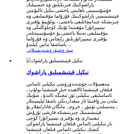
پاراشوكنىڭ فىزىكىلىق ۋە خىمىيىلىك
خۇسۇسىيىتى ناھايىتى ياخشى.نىكېل-ئاليۇمىن
قېتىشمىسى پاراشوكىنىڭ قۇرۇلما مۇقىملىقى ۋە
چىرىشكە چىدامچانلىقى ياخشى ، بولۇپمۇ يۇقىرى
تېمپېراتۇرا مۇھىتىدا ئۇنىڭ كۈچلۈكلىكى ۋە
مۇقىملىقى يەنىلا ياخشى.بۇ خۇسۇسىيەتلەر
يۇقىرى تېمپېراتۇرىلىق زاپچاس ۋە قۇرۇلما
ياساشقا ماس كېلىدۇ ...
سۈرۈشتۈرۈش
تەپسىلاتى
نىكېل قېتىشمىلىق پاراشوك
مەھسۇلات چۈشەندۈرۈشى نىكېلنى ئاساس
قىلغان قېتىشما ئالاھىدە خىل قېتىشما بولۇپ ،
ئاساسلىقى نىكېلنى ئۆز ئىچىگە ئالىدۇ ، شۇنىڭ
بىلەن بىر ۋاقىتتا ئاز مىقداردىكى باشقا ئېلېمېنتلار
، مەسىلەن تۆمۈر ، خروم ، مانگان قاتارلىقلار.بۇ
قېتىشمىنىڭ چىرىتىشكە قارشى تۇرۇش
ئىقتىدارى ۋە يۇقىرى تېمپېراتۇرا كۈچى
بار.نىكېلنى ئاساس قىلغان قېتىشما پاراشوكى
كىچىك نىكېلنى ئاساس قىلغان قېتىشما