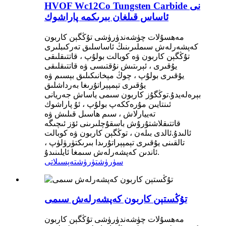
HVOF Wc12Co Tungsten Carbide نى
ئاساس قىلغان بىرىكمە پاراشوك
مەھسۇلات چۈشەندۈرۈشى تۇڭگېن كاربون
كەپشەرلەش سىملىرىنىڭ ئاساسلىق تەركىبلىرى
تۇڭگېن كاربون ۋە كوبالت بولۇپ ، قاتتىقلىقى
يۇقىرى ، ئېرىتىش نۇقتىسى ۋە قاتتىقلىقى
يۇقىرى بولۇپ ، چوڭ مېخانىكىلىق بېسىم ۋە
يۇقىرى تېمپېراتۇرىغا بەرداشلىق
بېرەلەيدۇ.توڭگۇز كاربون سىمى ياساش جەريانى
ئىنتايىن مۇرەككەپ بولۇپ ، ئۇ پاراشوك
تەييارلاش ، سىم ھاسىل قىلىش ۋە
قاتتىقلاشتۇرۇش باسقۇچلىرىنى ئۆز ئىچىگە
ئالىدۇ.ئالدى بىلەن ، توڭگېن كاربون ۋە كوبالت
تالقىنى يۇقىرى تېمپېراتۇرىدا بىرىكتۈرۈلۈپ ،
ئاندىن كەپشەرلەش سىمغا ئايلىنىدۇ.
سۈرۈشتۈرۈش
تەپسىلاتى
تۇڭستېن كاربون كەپشەرلەش سىمى
مەھسۇلات چۈشەندۈرۈشى تۇڭگېن كاربون