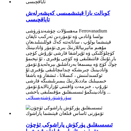
كوبالت بازا قېتىشمىسى كەپشەرلەش
تاياقچىسى
مەھسۇلات چۈشەندۈرۈشى Ferrovanadium
بولسا ۋانادىي ۋە تۆمۈردىن تەركىب تاپقان
قېتىشما بولۇپ ، سانائەتتە كەڭ قوللىنىلىدىغان
مۇھىم ماتېرىياللارنىڭ بىرى.تۆمۈر ۋانادىينىڭ
كۈچلۈكلىكى ۋە ئۇپراشقا قارشى تۇرۇش كۈچى
بار.ئۇنىڭ قاتتىقلىقى ۋە كۈچى يۇقىرى ، ئۇ تېخىمۇ
چوڭ كۈچ ۋە بېسىمغا بەرداشلىق بېرەلەيدۇ.تۆمۈر
ۋانادىينىڭ چىرىشكە چىدامچانلىقى يۇقىرى.ئۇ
ئوكسىدلىنىش ، كىسلاتا ، ئىشقار ۋە باشقا
خىمىيىلىك ماددىلارنىڭ يىمىرىلىشىگە قارشى
تۇرۇپ ، خىزمەت ۋاقتىنى ئۇزارتالايدۇ.تۆمۈر
ۋانادىينىڭمۇ ئىسسىقلىق مۇقىملىقى ياخشى ...
سۈرۈشتۈرۈش
تەپسىلاتى
ئىسسىقلىق پۈركۈش پاراشوكى ئۈچۈن