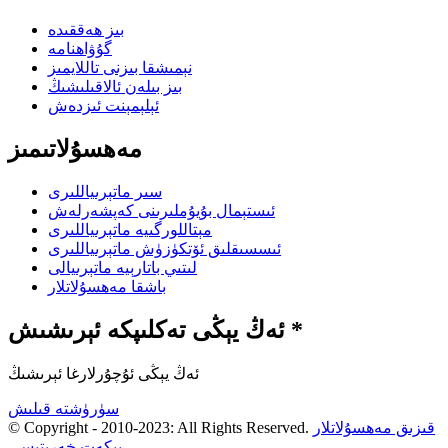
بىز ھەققىدە
گۇۋاھنامە
نېمىشقا بىزنى تاللايمىز
بىز بىلەن ئالاقىلىشىڭ
ئېلېمېنت ئىزدەش
مەھسۇلاتىمىز
سىر ماتېرىياللىرى
ئىستېمال بۇيۇملىرىنى كەپشەرلەش
مېتاللورگىيە ماتېرىياللىرى
ئىسسىقلىق ئۆتكۈزۈش ماتېرىياللىرى
لىتىي باتارېيە ماتېرىيالى
باشقا مەھسۇلاتلار
ئەڭ يېڭى تەكلىپكە ئېرىشىش *
ئەڭ يېڭى ئۇچۇرلارغا ئېرىشىڭ
سۈرۈشتە قىلىش
قىزىق مەھسۇلاتلار
© Copyright - 2010-2023: All Rights Reserved.
-
بېكەت خەرىتىسى