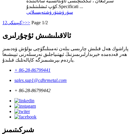
سىرلىغان ، ئىككىنچىسى ئاۋىئاتسىيە سانائىتىدە
كۆپ ئىشلىتىلىدۇ.Specificati ...
سۈرۈشتۈرۈش
تەپسىلاتى
Page 1/2
>>
كېيىنكى>
2
1
ئالاقىلىشىش ئۇچۇرلىرى
پاراشوك ھەل قىلىش چارىسى بىلەن تەمىنلىگۈچى بولۇش ۋەدىمىز
ھەر قەدەمدە خېرىدارلىرىمىزنىڭ ئېھتىياجلىق نەرسىلەرنى تېپىشىغا
ياردەم بېرىشىمىزگە كاپالەتلىك قىلىدۇ.
+ 86-28-86799441
sales.sup1@cdhrmetal.com
+ 86-28-86799442
شىركىتىمىز