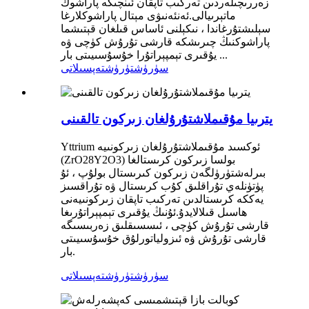
زەررىچىلەردىن تەركىب تاپقان ئىنچىكە پاراشوك
ماتېرىيالى.ئەنئەنىۋى مېتال پاراشوكلارغا
سېلىشتۇرغاندا ، نىكېلنى ئاساس قىلغان قېتىشما
پاراشوكنىڭ چىرىشكە قارشى تۇرۇش كۈچى ۋە
يۇقىرى تېمپېراتۇرا خۇسۇسىيىتى بار ...
سۈرۈشتۈرۈش
تەپسىلاتى
يترىيا مۇقىملاشتۇرۇلغان زىركون تالقىنى
Yttrium ئوكسىد مۇقىملاشتۇرۇلغان زىركونىيە
(ZrO28Y2O3) بولسا زىركون كرىستالغا
بىرلەشتۈرۈلگەن زىركون كىرىستال بولۇپ ، ئۇ
پۈتۈنلەي تۇراقلىق كۇب كرىستال ۋە تۇراقسىز
يەككە كرىستالدىن تەركىب تاپقان زىركونىيەنى
ھاسىل قىلالايدۇ.ئۇنىڭ يۇقىرى تېمپېراتۇرىغا
قارشى تۇرۇش كۈچى ، ئىسسىقلىق زەربىسىگە
قارشى تۇرۇش ۋە ئىزولياتورلۇق خۇسۇسىيىتى
بار.
سۈرۈشتۈرۈش
تەپسىلاتى