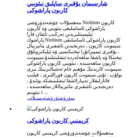
شارسىمان يۇقىرى ساپلىق نىئوبىي
كاربون پاراشوكى
مەھسۇلات چۈشەندۈرۈشى Niobium كاربون
پاراشوكى ئاساسلىقى نىئوبىي ۋە كاربون
ئېلېمېنتلىرىدىن تەركىب تاپقان قارا
پاراشوك.Niobium كاربون پاراشوكى ئاساسلىقى
سېمونت كاربون ، دەرىجىدىن تاشقىرى ماتېرىيال
، يۇقىرى تېمپېراتۇرا تېخنىكىسى ۋە ئېلېكترونلۇق
تېخنىكا ۋە باشقا ساھەلەردە ئىشلىتىلىدۇ.سېمونت
كاربون ساھەسىدە ، نىئوبىي كاربون پاراشوكى
سېمونت كاربدنىڭ مۇھىم خام ئەشيالىرىنىڭ بىرى
بولۇپ ، ئۇنى سېمونت كاربون قوراللىرى ، قېلىپ
قاتارلىقلار تەييارلاشقا ئىشلىتىشكە بولىدۇ ،
دەرىجىدىن تاشقىرى ماتېرىياللار ساھەسىدە ،
نىئوبىم c ...
سۈرۈشتۈرۈش
تەپسىلاتى
كرېمنىي كاربون پاراشوكى
مەھسۇلات چۈشەندۈرۈشى كرېمنىي كاربون