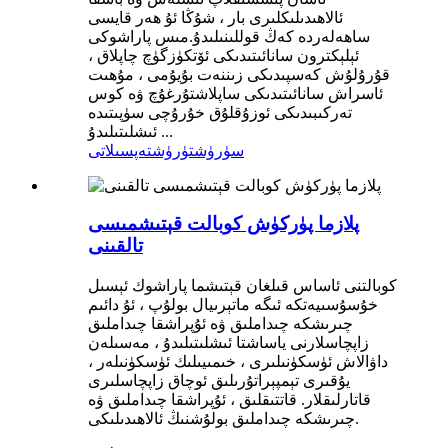
ئالاھىدىلىكلىرى بار ، شۇڭا ئۇ ھەر قايسى
ساھەلەردە كەڭ قوللىنىلىدۇ.مىس پاراشوكى
ئېلېكترون سانائىتىدىكى ئۆتكۈزگۈچ چاپلاق ،
قۇرۇلۇش كەسپىدىكى زىننەت بۇيۇمى ، مۇھىت
ئاسراش سانائىتىدىكى ساپلاشتۇرغۇچ ۋە كوس
تەركىبىدىكى ئوزۇقلۇق خۇرۇچى سۈپىتىدە
ئىشلىتىلىدۇ ...
سۈرۈشتۈرۈش
تەپسىلاتى
پلازما پۈركۈش كوبالت قېتىشمىسى
تالقىنى
كوبالتنى ئاساس قىلغان قېتىشما پاراشوك ئېسىل
خۇسۇسىيەتكە ئىگە ماتېرىيال بولۇپ ، ئۇ دائىم
چىرىشكە چىداملىق ۋە ئۇپراشقا چىداملىق
زاپچاسلارنى ياساشتا ئىشلىتىلىدۇ ، مەسىلەن
داۋالاش ئۈسكۈنىلىرى ، خىمىيىلىك ئۈسكۈنىلەر ،
يۇقىرى تېمپېراتۇرىلىق ئوچاق زاپچاسلىرى
قاتارلىقلار. قاتتىقلىق ، ئۇپراشقا چىداملىق ۋە
چىرىشكە چىداملىق بولۇشنىڭ ئالاھىدىلىكى.