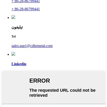
+ 86-28-86799441
+ 86-28-86799441
تېلېفون
Tel
sales.sup1@cdhrmetal.com
Linkedin