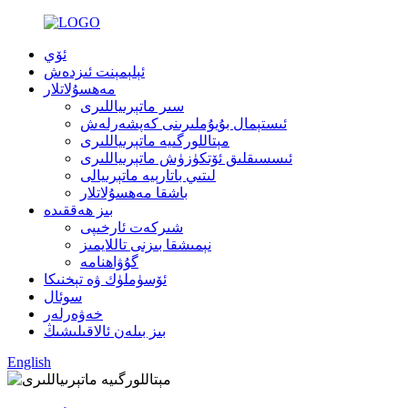
ئۆي
ئېلېمېنت ئىزدەش
مەھسۇلاتلار
سىر ماتېرىياللىرى
ئىستېمال بۇيۇملىرىنى كەپشەرلەش
مېتاللورگىيە ماتېرىياللىرى
ئىسسىقلىق ئۆتكۈزۈش ماتېرىياللىرى
لىتىي باتارېيە ماتېرىيالى
باشقا مەھسۇلاتلار
بىز ھەققىدە
شىركەت ئارخىپى
نېمىشقا بىزنى تاللايمىز
گۇۋاھنامە
ئۆسۈملۈك ۋە تېخنىكا
سوئال
خەۋەرلەر
بىز بىلەن ئالاقىلىشىڭ
English