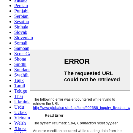
Pashto
Persian
Punjabi
Serbian
Sesotho
Sinhala
Slovak
Slovenian
Somali
Samoan
Scots Gaelic
Shona
Sindhi
Sundanese
Swahili
Tajik
Tamil
Telugu
Thai
Ukrainian
Urdu
Uzbek
Vietnamese
Welsh
Xhosa