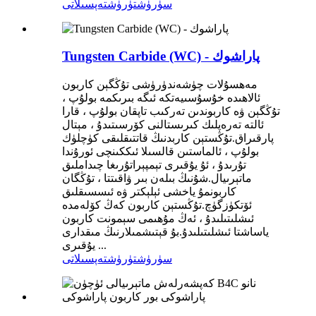
سۈرۈشتۈرۈش
تەپسىلاتى
Tungsten Carbide (WC) - پاراشوك
مەھسۇلات چۈشەندۈرۈشى تۇڭگېن كاربون
ئالاھىدە خۇسۇسىيەتكە ئىگە بىرىكمە بولۇپ ،
تۇڭگېن ۋە كاربوندىن تەركىب تاپقان بولۇپ ، قارا
ئالتە تەرەپلىك كىرىستالنى كۆرسىتىدۇ ، مېتال
پارقىراق.تۇڭستېن كاربدنىڭ قاتتىقلىقى كۈچلۈك
بولۇپ ، ئالماستىن قالسىلا ئىككىنچى ئورۇندا
تۇرىدۇ ، ئۇ يۇقىرى تېمپېراتۇرىغا چىداملىق
ماتېرىيال.شۇنىڭ بىلەن بىر ۋاقىتتا ، تۇڭگان
كاربونمۇ ياخشى ئېلېكتر ۋە ئىسسىقلىق
ئۆتكۈزگۈچ.تۇڭستېن كاربون كەڭ كۆلەمدە
ئىشلىتىلىدۇ ، ئەڭ مۇھىمى سېمونت كاربون
ياساشتا ئىشلىتىلىدۇ.بۇ قېتىشمىلارنىڭ مىقدارى
يۇقىرى ...
سۈرۈشتۈرۈش
تەپسىلاتى