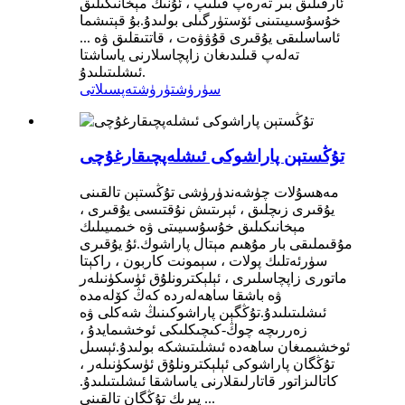
ئارقىلىق بىر تەرەپ قىلىپ ، ئۇنىڭ مېخانىكىلىق
خۇسۇسىيىتىنى ئۆستۈرگىلى بولىدۇ.بۇ قېتىشما
ئاساسلىقى يۇقىرى قۇۋۋەت ، قاتتىقلىق ۋە ...
تەلەپ قىلىدىغان زاپچاسلارنى ياساشتا
ئىشلىتىلىدۇ.
سۈرۈشتۈرۈش
تەپسىلاتى
تۇڭستېن پاراشوكى ئىشلەپچىقارغۇچى
مەھسۇلات چۈشەندۈرۈشى تۇڭستېن تالقىنى
يۇقىرى زىچلىق ، ئېرىتىش نۇقتىسى يۇقىرى ،
مېخانىكىلىق خۇسۇسىيىتى ۋە خىمىيىلىك
مۇقىملىقى بار مۇھىم مېتال پاراشوك.ئۇ يۇقىرى
سۈرئەتلىك پولات ، سېمونت كاربون ، راكېتا
ماتورى زاپچاسلىرى ، ئېلېكترونلۇق ئۈسكۈنىلەر
ۋە باشقا ساھەلەردە كەڭ كۆلەمدە
ئىشلىتىلىدۇ.تۇڭگېن پاراشوكىنىڭ شەكلى ۋە
زەررىچە چوڭ-كىچىكلىكى ئوخشىمايدۇ ،
ئوخشىمىغان ساھەدە ئىشلىتىشكە بولىدۇ.ئېسىل
تۇڭگان پاراشوكى ئېلېكترونلۇق ئۈسكۈنىلەر ،
كاتالىزاتور قاتارلىقلارنى ياساشقا ئىشلىتىلىدۇ.
يىرىك تۇڭگان تالقىنى ...