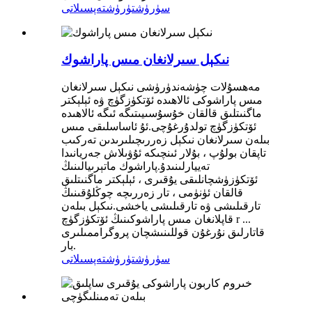
سۈرۈشتۈرۈش
تەپسىلاتى
نىكېل سىرلانغان مىس پاراشوك
مەھسۇلات چۈشەندۈرۈشى نىكېل سىرلانغان
مىس پاراشوكى ئالاھىدە ئۆتكۈزگۈچ ۋە ئېلېكتر
ماگنىتلىق قالقان خۇسۇسىيىتىگە ئىگە ئالاھىدە
ئۆتكۈزگۈچ تولدۇرغۇچى.ئۇ ئاساسلىقى مىس
بىلەن سىرلانغان نىكېل زەررىچىلىرىدىن تەركىب
تاپقان بولۇپ ، بۇلار ئىنچىكە ئۇۋىلاش جەريانىدا
تەييارلىنىدۇ.پاراشوك ماتېرىيالىنىڭ
ئۆتكۈزۈشچانلىقى يۇقىرى ، ئېلېكتر ماگنىتلىق
قالقان ئۈنۈمى ، تار زەررىچە چوڭلۇقىنىڭ
تارقىلىشى ۋە تارقىلىشى ياخشى.نىكېل بىلەن
قاپلانغان مىس پاراشوكىنىڭ ئۆتكۈزگۈچ r ...
قاتارلىق نۇرغۇن قوللىنىشچان پروگراممىلىرى
بار.
سۈرۈشتۈرۈش
تەپسىلاتى