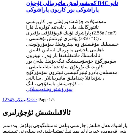
كەپشەرلەش ماتېرىيالى ئۈچۈن B4C نانو
پاراشوكى بور كاربون پاراشوكى
مەھسۇلات چۈشەندۈرۈشى بور كاربونسى
ئانئورگانىك ماددا ، ئادەتتە كۈلرەڭ قارا
پاراشوك.ئۇنىڭ قويۇقلۇقى يۇقىرى (2.55g / cm³)
، يۇقىرى ئېرىتىش نۇقتىسى (2350 ° C) ،
خىمىيىلىك مۇقىملىق ۋە نېيتروننىڭ سۈمۈرۈلۈشى
ناھايىتى ياخشى.ماتېرىيال ئىنتايىن قاتتىق ،
ئالماسنىڭ قاتتىقلىقىغا باراۋەر ، نېيترون
سۈمۈرگۈچ خۇسۇسىيىتىگە ئىگە.بۇنىڭ بىلەن بور
كاربىدنىڭ نۇرغۇن ساھەدە ئىشلىتىلىشى ،
مەسىلەن يادرو ئېنېرگىيىسى نېيترون سۈمۈرگۈچ
، شۇنداقلا چىداملىق ماتېرىياللار ، ساپالنى
كۈچەيتىش باسقۇچى ، لىگ ...
سۈرۈشتۈرۈش
تەپسىلاتى
Page 1/5
>>
كېيىنكى>
5
4
3
2
1
ئالاقىلىشىش ئۇچۇرلىرى
پاراشوك ھەل قىلىش چارىسى بىلەن تەمىنلىگۈچى بولۇش ۋەدىمىز
ھەر قەدەمدە خېرىدارلىرىمىزنىڭ ئېھتىياجلىق نەرسىلەرنى تېپىشىغا