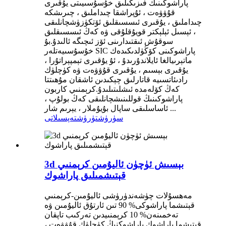
پاراشوكىنىڭ فىزىكىلىق خۇسۇسىيىتى يۇقىرى
قۇۋۋەت ، ئۇپراشقا چىداملىق ، چىرىشكە
چىداملىق ، يۇقىرى ئىسسىقلىق ئۆتكۈزۈشچانلىقى
، ئېسىل ئېلېكتر قويۇقلۇقى ۋە كەڭ ئىسسىقلىق
سوقۇش ئىقتىدارىنى ئۆز ئىچىگە ئالىدۇ.بۇ
خۇسۇسىيەتلەر SIC پاراشوكىنى كۆڭۈلدىكىدەك
ماتېرىيالغا ئايلاندۇرىدۇ ، ئۇ يۇقىرى تېمپېراتۇرا ،
يۇقىرى بېسىم ، يۇقىرى قۇۋۋەت ۋە كۈچلۈك
رادىئاتسىيە قاتارلىق چېكىدىن ئاشقان مۇھىتتا
كەڭ كۆلەمدە ئىشلىتىلىدۇ.كرېمنىي كاربون
پاراشوكىنىڭ قوللىنىشچانلىقى كەڭ بولۇپ ،
ئاساسلىقى ساپال بۇيۇملار ، يېرىم شار ...
سۈرۈشتۈرۈش
تەپسىلاتى
3d بېسىش ئۈچۈن ئاليۇمىن كرېمنىي
قېتىشمىلىق پاراشوك
مەھسۇلات چۈشەندۈرۈشى ئاليۇمىن-كرېمنىي
قېتىشما پاراشوكى% 90 تىن ئارتۇق ئاليۇمىن ۋە
تەخمىنەن% 10 كرېمنىيدىن تەركىب تاپقان
قېتىشما پاراشوك.پاراشوكنىڭ كۈچلۈك قۇۋۋەت ،