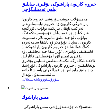
خىروم كاربون پاراشوكى يۇقىرى ساپلىق
بىلەن تەمىنلىگۈچى
مەھسۇلات چۈشەندۈرۈشى خىروم كاربون
پاراشوكى كاربون ۋە خىروم ئېلېمېنتلىرىدىن
تەركىب تاپقان بىرىكمە بولۇپ ، ئۆزگىچە
فىزىكىلىق ۋە خىمىيىلىك خۇسۇسىيەتكە ئىگە
بولۇپ ، ئۇ چىداملىق ماتېرىياللار ، سېمونت
كاربون ، ساپال بۇيۇملار ۋە باشقا ساھەلەردە
كەڭ قوللىنىلىدۇ.خىروم كاربون پاراشوكىنىڭ
قاتتىقلىقى يۇقىرى ، ئۇپراشقا چىدامچانلىقى ۋە
يۇقىرى تېمپېراتۇرا مۇقىملىقى قاتارلىق
ئالاھىدىلىكلەرگە ئىگە.قاتتىقلىقى ئىنتايىن يۇقىرى
بولغانلىقتىن ، خىروم كاربون پاراشوكى ئۇپراشقا
چىداملىق زاپچاس ۋە قوراللارنى ياساشتا دائىم
ئىشلىتىلىدۇ ، بۇنداق ...
سۈرۈشتۈرۈش
تەپسىلاتى
مىس پاراشوك
مەھسۇلات چۈشەندۈرۈشى مىس پاراشوكى ،