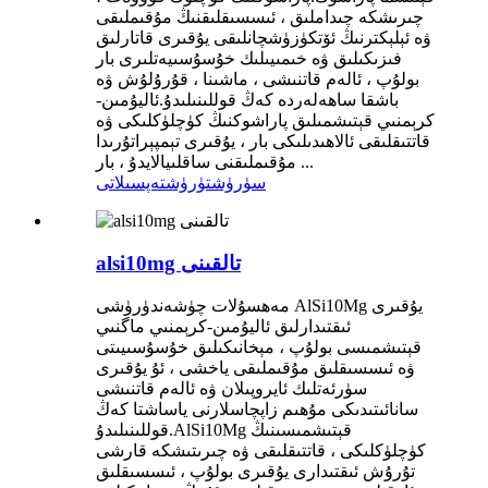
چىرىشكە چىداملىق ، ئىسسىقلىقنىڭ مۇقىملىقى
ۋە ئېلېكترنىڭ ئۆتكۈزۈشچانلىقى يۇقىرى قاتارلىق
فىزىكىلىق ۋە خىمىيىلىك خۇسۇسىيەتلىرى بار
بولۇپ ، ئالەم قاتنىشى ، ماشىنا ، قۇرۇلۇش ۋە
باشقا ساھەلەردە كەڭ قوللىنىلىدۇ.ئاليۇمىن-
كرېمنىي قېتىشمىلىق پاراشوكنىڭ كۈچلۈكلىكى ۋە
قاتتىقلىقى ئالاھىدىلىكى بار ، يۇقىرى تېمپېراتۇرىدا
مۇقىملىقنى ساقلىيالايدۇ ، بار ...
سۈرۈشتۈرۈش
تەپسىلاتى
alsi10mg تالقىنى
مەھسۇلات چۈشەندۈرۈشى AlSi10Mg يۇقىرى
ئىقتىدارلىق ئاليۇمىن-كرېمنىي ماگنىي
قېتىشمىسى بولۇپ ، مېخانىكىلىق خۇسۇسىيىتى
ۋە ئىسسىقلىق مۇقىملىقى ياخشى ، ئۇ يۇقىرى
سۈرئەتلىك ئايروپىلان ۋە ئالەم قاتنىشى
سانائىتىدىكى مۇھىم زاپچاسلارنى ياساشتا كەڭ
قوللىنىلىدۇ.AlSi10Mg قېتىشمىسىنىڭ
كۈچلۈكلىكى ، قاتتىقلىقى ۋە چىرىتىشكە قارشى
تۇرۇش ئىقتىدارى يۇقىرى بولۇپ ، ئىسسىقلىق