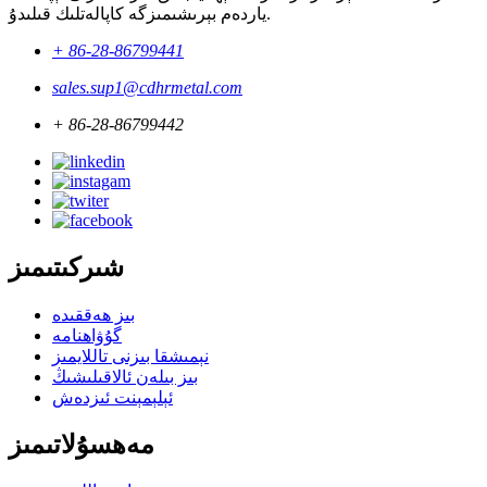
ياردەم بېرىشىمىزگە كاپالەتلىك قىلىدۇ.
+ 86-28-86799441
sales.sup1@cdhrmetal.com
+ 86-28-86799442
شىركىتىمىز
بىز ھەققىدە
گۇۋاھنامە
نېمىشقا بىزنى تاللايمىز
بىز بىلەن ئالاقىلىشىڭ
ئېلېمېنت ئىزدەش
مەھسۇلاتىمىز