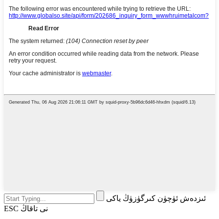
ئىزدەش ئۈچۈن كىرگۈزۈڭ ياكى
ESC نى تاقاڭ