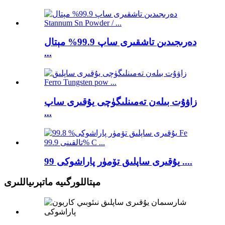
دەرىجىدىن تاشقىرى ساپ 99.9% مېتال
...
زاۋۇت بىلەن تەمىنلىگۈچى يۇقىرى ساپ
...
يۇقىرى ساپلىق تۆمۈر پاراشوكى 99 ....
مېتاللورگىيە ماتېرىياللىرى