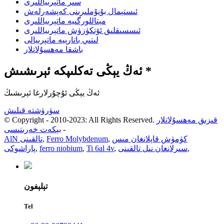
سىر ماتېرىياللىرى
ئىستېمال بۇيۇملىرىنى كەپشەرلەش
مېتاللورگىيە ماتېرىياللىرى
ئىسسىقلىق ئۆتكۈزۈش ماتېرىياللىرى
لىتىي باتارېيە ماتېرىيالى
باشقا مەھسۇلاتلار
ئەڭ يېڭى تەكلىپكە ئېرىشىش *
ئەڭ يېڭى ئۇچۇرلارغا ئېرىشىڭ
سۈرۈشتە قىلىش
قىزىق مەھسۇلاتلار
© Copyright - 2010-2023: All Rights Reserved.
-
بېكەت خەرىتىسى
كۈمۈش قاپلانغان مىس
,
Ferro Molybdenum
,
AlN تالقىنى
,
سىرلانغان نىل تالقىنى
,
Ti 6al 4v
,
ferro niobium
,
پاراشوكى
تېلېفون
Tel