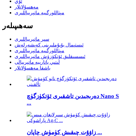
ئۆي
مەھسۇلاتلار
مېتاللورگىيە ماتېرىياللىرى
سەھىپىلەر
سىر ماتېرىياللىرى
ئىستېمال بۇيۇملىرىنى كەپشەرلەش
مېتاللورگىيە ماتېرىياللىرى
ئىسسىقلىق ئۆتكۈزۈش ماتېرىياللىرى
لىتىي باتارېيە ماتېرىيالى
باشقا مەھسۇلاتلار
دەرىجىدىن تاشقىرى ئۆتكۈزگۈچ Nano S
...
زاۋۇت چىقىش كۈمۈش چاپان ...