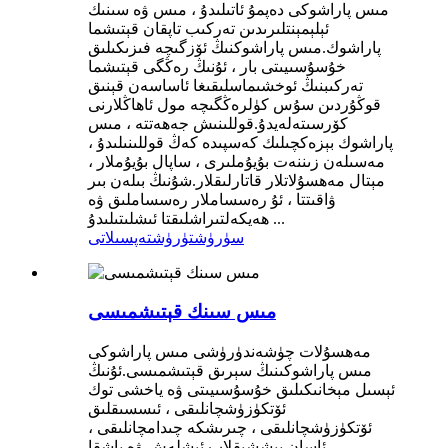
مىس پاراشوكى دەپمۇ ئاتىلىدۇ ، مىس ۋە سىنىك
ئېلېمېنتلىرىدىن تەركىب تاپقان قېتىشما
پاراشوك.مىس پاراشوكنىڭ ئۆزگىچە فىزىكىلىق
خۇسۇسىيىتى بار ، ئۇنىڭ رەڭگى قېتىشما
تەركىبنىڭ ئوخشىماسلىقىغا ئاساسەن قېنىق
قوڭۇردىن سۇس كۈلرەڭگىچە مول ئاھاڭلارنى
كۆرسىتەلەيدۇ.قوللىنىش جەھەتتە ، مىس
پاراشوك بېزەكچىلىك كەسپىدە كەڭ قوللىنىلىدۇ ،
مەسىلەن زىننەت بۇيۇملىرى ، ساپال بۇيۇملار ،
مېتال مەھسۇلاتلار قاتارلىقلار.شۇنىڭ بىلەن بىر
ۋاقىتتا ، ئۇ رەسساملار رەسساملىق ۋە
ھەيكەلتىراشلىقتا ئىشلىتىلىدۇ ...
سۈرۈشتۈرۈش
تەپسىلاتى
مىس سىنك قېتىشمىسى
مەھسۇلات چۈشەندۈرۈشى مىس پاراشوكى
مىس پاراشوكىنىڭ سېرىق قېتىشمىسى.ئۇنىڭ
ئېسىل مېخانىكىلىق خۇسۇسىيىتى ۋە ياخشى توك
ئۆتكۈزۈشچانلىقى ، ئىسسىقلىق
ئۆتكۈزۈشچانلىقى ، چىرىشكە چىدامچانلىقى ،
ئاسان پىششىقلاپ ئىشلەش ۋە باشقا